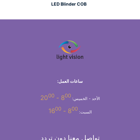
LED Blinder COB
ساعات العمل:
00
00
- 20
8
الأحد - الخميس:
00
00
- 16
8
السبت:
تواصل معنا دون تردد